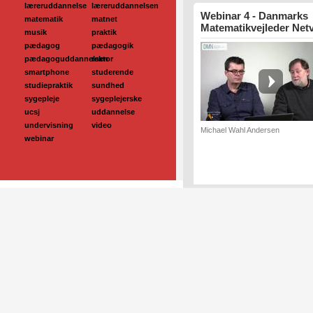
læreruddannelse
læreruddannelsen
Webinar 4 - Danmarks
matematik
matnet
Matematikvejleder Net
musik
praktik
pædagog
pædagogik
pædagoguddannelsen
rektor
smartphone
studerende
studiepraktik
sundhed
sygepleje
sygeplejerske
ucsj
uddannelse
undervisning
video
Michael Wahl Andersen
webinar