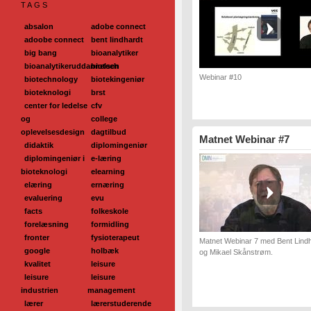
TAGS
absalon
adobe connect
adoobe connect
bent lindhardt
big bang
bioanalytiker
bioanalytikeruddannelsen
biotech
Webinar #10
biotechnology
biotekingeniør
bioteknologi
brst
center for ledelse
cfv
og
college
oplevelsesdesign
dagtilbud
Matnet Webinar #7
didaktik
diplomingeniør
diplomingeniør i
e-læring
bioteknologi
elearning
elæring
ernæring
evaluering
evu
facts
folkeskole
forelæsning
formidling
fronter
fysioterapeut
Matnet Webinar 7 med Bent Lind
google
holbæk
og Mikael Skånstrøm.
kvalitet
leisure
leisure
leisure
industrien
management
lærer
lærerstuderende