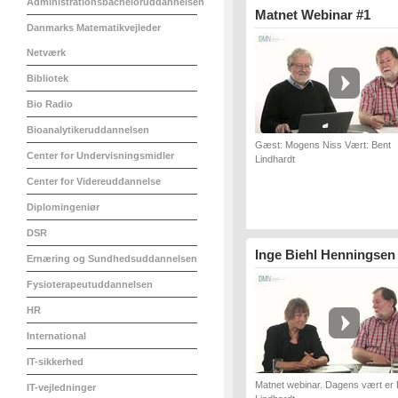
Administrationsbacheloruddannelsen
Matnet Webinar #1
Danmarks Matematikvejleder
Netværk
Bibliotek
Bio Radio
Bioanalytikeruddannelsen
Gæst: Mogens Niss Vært: Bent
Center for Undervisningsmidler
Lindhardt
Center for Videreuddannelse
Diplomingeniør
DSR
Inge Biehl Henningsen
Ernæring og Sundhedsuddannelsen
Fysioterapeutuddannelsen
HR
International
IT-sikkerhed
Matnet webinar. Dagens vært er 
IT-vejledninger