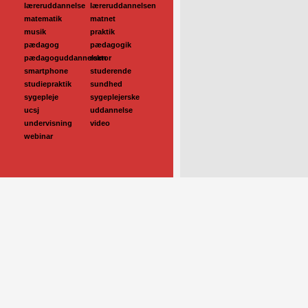
læreruddannelse
læreruddannelsen
matematik
matnet
musik
praktik
pædagog
pædagogik
pædagoguddannelsen
rektor
smartphone
studerende
studiepraktik
sundhed
sygepleje
sygeplejerske
ucsj
uddannelse
undervisning
video
webinar