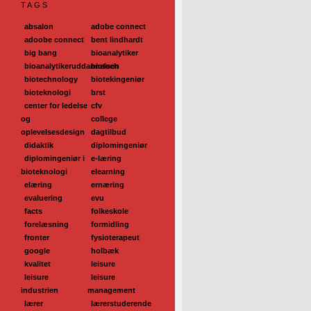
TAGS
absalon
adobe connect
adoobe connect
bent lindhardt
big bang
bioanalytiker
bioanalytikeruddannelsen
biotech
biotechnology
biotekingeniør
bioteknologi
brst
center for ledelse
cfv
og
college
oplevelsesdesign
dagtilbud
didaktik
diplomingeniør
diplomingeniør i
e-læring
bioteknologi
elearning
elæring
ernæring
evaluering
evu
facts
folkeskole
forelæsning
formidling
fronter
fysioterapeut
google
holbæk
kvalitet
leisure
leisure
leisure
industrien
management
lærer
lærerstuderende