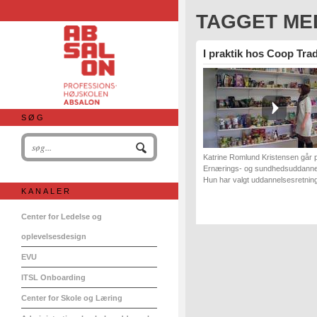
TAGGET ME
I praktik hos Coop Tra
SØG
Katrine Romlund Kristensen går 
Ernærings- og sundhedsuddanne
Hun har valgt uddannelsesretning
KANALER
Center for Ledelse og
oplevelsesdesign
EVU
ITSL Onboarding
Center for Skole og Læring