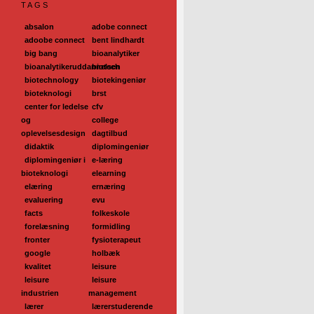
TAGS
absalon
adobe connect
adoobe connect
bent lindhardt
big bang
bioanalytiker
bioanalytikeruddannelsen
biotech
biotechnology
biotekingeniør
bioteknologi
brst
center for ledelse
cfv
og
college
oplevelsesdesign
dagtilbud
didaktik
diplomingeniør
diplomingeniør i
e-læring
bioteknologi
elearning
elæring
ernæring
evaluering
evu
facts
folkeskole
forelæsning
formidling
fronter
fysioterapeut
google
holbæk
kvalitet
leisure
leisure
leisure
industrien
management
lærer
lærerstuderende