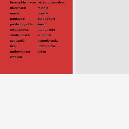
læreruddannelse
læreruddannelsen
matematik
matnet
musik
praktik
pædagog
pædagogik
pædagoguddannelsen
rektor
smartphone
studerende
studiepraktik
sundhed
sygepleje
sygeplejerske
ucsj
uddannelse
undervisning
video
webinar