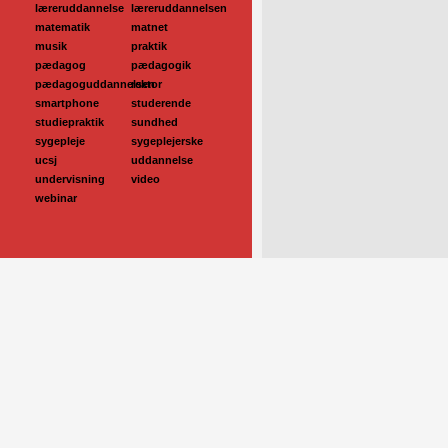
læreruddannelse
læreruddannelsen
matematik
matnet
musik
praktik
pædagog
pædagogik
pædagoguddannelsen
rektor
smartphone
studerende
studiepraktik
sundhed
sygepleje
sygeplejerske
ucsj
uddannelse
undervisning
video
webinar