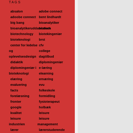
TAGS
absalon
adobe connect
adoobe connect
bent lindhardt
big bang
bioanalytiker
bioanalytikeruddannelsen
biotech
biotechnology
biotekingeniør
bioteknologi
brst
center for ledelse
cfv
og
college
oplevelsesdesign
dagtilbud
didaktik
diplomingeniør
diplomingeniør i
e-læring
bioteknologi
elearning
elæring
ernæring
evaluering
evu
facts
folkeskole
forelæsning
formidling
fronter
fysioterapeut
google
holbæk
kvalitet
leisure
leisure
leisure
industrien
management
lærer
lærerstuderende