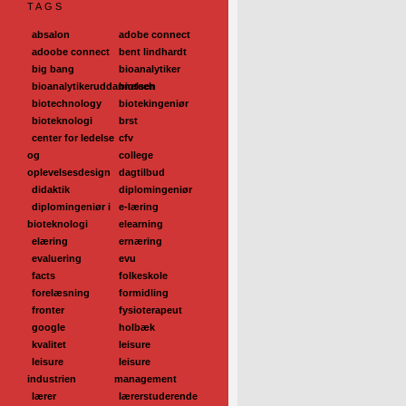
TAGS
absalon
adobe connect
adoobe connect
bent lindhardt
big bang
bioanalytiker
bioanalytikeruddannelsen
biotech
biotechnology
biotekingeniør
bioteknologi
brst
center for ledelse
cfv
og
college
oplevelsesdesign
dagtilbud
didaktik
diplomingeniør
diplomingeniør i
e-læring
bioteknologi
elearning
elæring
ernæring
evaluering
evu
facts
folkeskole
forelæsning
formidling
fronter
fysioterapeut
google
holbæk
kvalitet
leisure
leisure
leisure
industrien
management
lærer
lærerstuderende