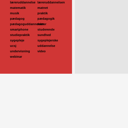
læreruddannelse
læreruddannelsen
matematik
matnet
musik
praktik
pædagog
pædagogik
pædagoguddannelsen
rektor
smartphone
studerende
studiepraktik
sundhed
sygepleje
sygeplejerske
ucsj
uddannelse
undervisning
video
webinar