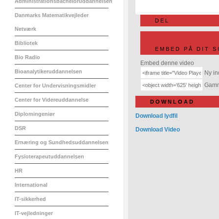
Administrationsbacheloruddannelsen
Danmarks Matematikvejleder
DEL
Netværk
Bibliotek
EMBED PÅ DIT S
Bio Radio
Embed denne video
Bioanalytikeruddannelsen
Ny in
Gamme
Center for Undervisningsmidler
Center for Videreuddannelse
DOWNLOAD
Diplomingeniør
Download lydfil
DSR
Download Video
Ernæring og Sundhedsuddannelsen
Fysioterapeutuddannelsen
HR
International
IT-sikkerhed
IT-vejledninger