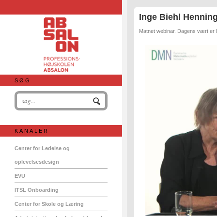
Inge Biehl Hennin
Matnet webinar. Dagens vært er 
SØG
KANALER
Center for Ledelse og
oplevelsesdesign
EVU
ITSL Onboarding
Center for Skole og Læring