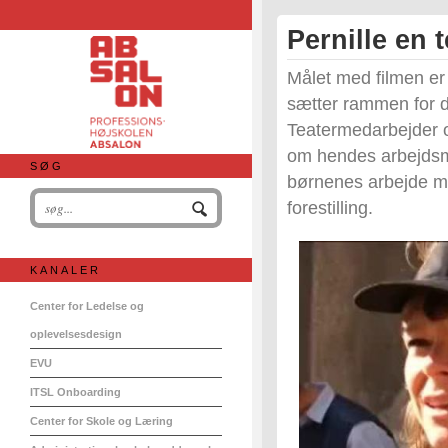
Pernille en
Målet med filmen er
sætter rammen for de
Teatermedarbejder 
om hendes arbejdsmå
SØG
børnenes arbejde med
forestilling.
KANALER
Center for Ledelse og
oplevelsesdesign
EVU
ITSL Onboarding
Center for Skole og Læring