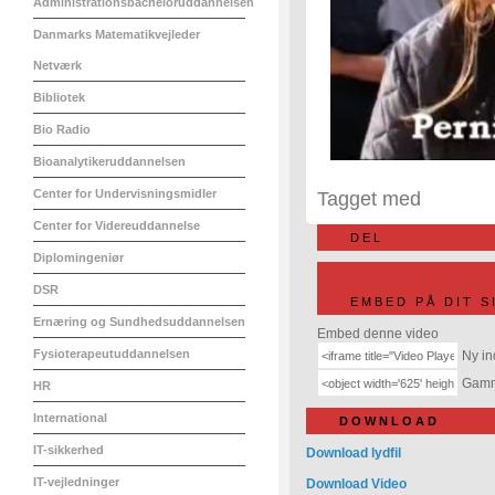
Administrationsbacheloruddannelsen
Danmarks Matematikvejleder
Netværk
Bibliotek
Bio Radio
Bioanalytikeruddannelsen
Center for Undervisningsmidler
Tagget med
Center for Videreuddannelse
DEL
Diplomingeniør
DSR
EMBED PÅ DIT S
Ernæring og Sundhedsuddannelsen
Embed denne video
Fysioterapeutuddannelsen
Ny in
Gamme
HR
International
DOWNLOAD
IT-sikkerhed
Download lydfil
IT-vejledninger
Download Video