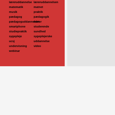
læreruddannelse
læreruddannelsen
matematik
matnet
musik
praktik
pædagog
pædagogik
pædagoguddannelsen
rektor
smartphone
studerende
studiepraktik
sundhed
sygepleje
sygeplejerske
ucsj
uddannelse
undervisning
video
webinar