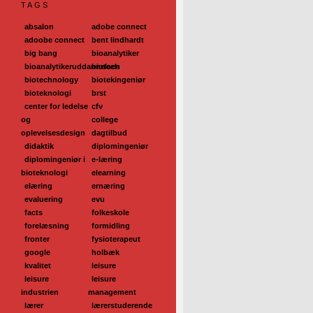
TAGS
absalon
adobe connect
adoobe connect
bent lindhardt
big bang
bioanalytiker
bioanalytikeruddannelsen
biotech
biotechnology
biotekingeniør
bioteknologi
brst
center for ledelse
cfv
og
college
oplevelsesdesign
dagtilbud
didaktik
diplomingeniør
diplomingeniør i
e-læring
bioteknologi
elearning
elæring
ernæring
evaluering
evu
facts
folkeskole
forelæsning
formidling
fronter
fysioterapeut
google
holbæk
kvalitet
leisure
leisure
leisure
industrien
management
lærer
lærerstuderende