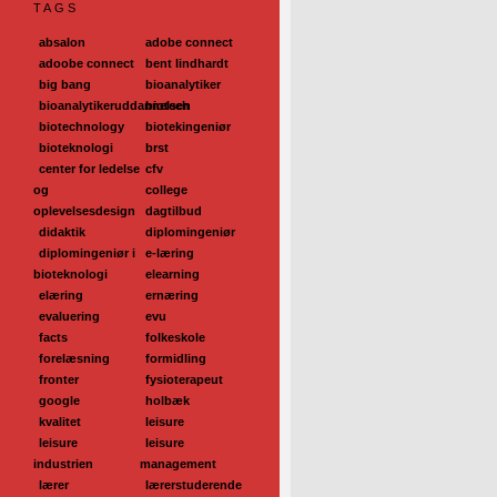
TAGS
absalon
adobe connect
adoobe connect
bent lindhardt
big bang
bioanalytiker
bioanalytikeruddannelsen
biotech
biotechnology
biotekingeniør
bioteknologi
brst
center for ledelse
cfv
og
college
oplevelsesdesign
dagtilbud
didaktik
diplomingeniør
diplomingeniør i
e-læring
bioteknologi
elearning
elæring
ernæring
evaluering
evu
facts
folkeskole
forelæsning
formidling
fronter
fysioterapeut
google
holbæk
kvalitet
leisure
leisure
leisure
industrien
management
lærer
lærerstuderende