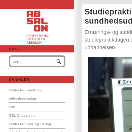
Studieprakt
sundhedsud
Ernærings- og sund
studiepraktikdagen d
uddannelsen.
SØG
KANALER
Center for Ledelse og
oplevelsesdesign
EVU
ITSL Onboarding
Center for Skole og Læring