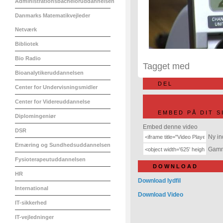
Administrationsbacheloruddannelsen
Danmarks Matematikvejleder
Netværk
Bibliotek
Bio Radio
Tagget med
Bioanalytikeruddannelsen
DEL
Center for Undervisningsmidler
Center for Videreuddannelse
EMBED PÅ DIT S
Diplomingeniør
Embed denne video
DSR
Ny in
Ernæring og Sundhedsuddannelsen
Gamme
Fysioterapeutuddannelsen
DOWNLOAD
HR
Download lydfil
International
Download Video
IT-sikkerhed
IT-vejledninger