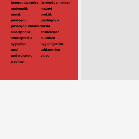
læreruddannelse
læreruddannelsen
matematik
matnet
musik
praktik
pædagog
pædagogik
pædagoguddannelsen
rektor
smartphone
studerende
studiepraktik
sundhed
sygepleje
sygeplejerske
ucsj
uddannelse
undervisning
video
webinar