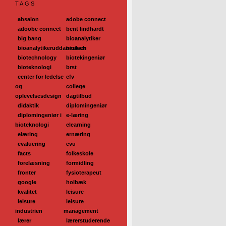
TAGS
absalon
adobe connect
adoobe connect
bent lindhardt
big bang
bioanalytiker
bioanalytikeruddannelsen
biotech
biotechnology
biotekingeniør
bioteknologi
brst
center for ledelse
cfv
og
college
oplevelsesdesign
dagtilbud
didaktik
diplomingeniør
diplomingeniør i
e-læring
bioteknologi
elearning
elæring
ernæring
evaluering
evu
facts
folkeskole
forelæsning
formidling
fronter
fysioterapeut
google
holbæk
kvalitet
leisure
leisure
leisure
industrien
management
lærer
lærerstuderende