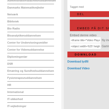
Administrationsbacheloruddannelsen
Tagget med
Danmarks Matematikvejleder
DEL
Netværk
Bibliotek
EMBED PÅ DIT S
Bio Radio
Embed denne video
Bioanalytikeruddannelsen
Ny in
Center for Undervisningsmidler
Gamme
Center for Videreuddannelse
DOWNLOAD
Diplomingeniør
Download lydfil
DSR
Download Video
Ernæring og Sundhedsuddannelsen
Fysioterapeutuddannelsen
HR
International
IT-sikkerhed
IT-vejledninger