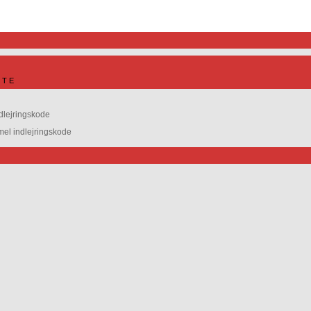
ITE
dlejringskode
l indlejringskode