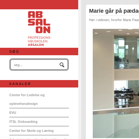
Marie går på pæd
Hør i videoen, hvorfor Marie Paa
SØG
KANALER
Center for Ledelse og
oplevelsesdesign
EVU
ITSL Onboarding
Center for Skole og Læring