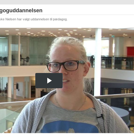
agoguddannelsen
ske Nielsen har valgt uddannelsen til pædagog.