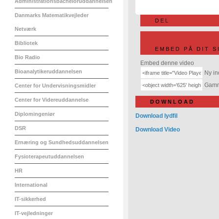
Administrationsbacheloruddannelsen
Danmarks Matematikvejleder
DEL
Netværk
Bibliotek
EMBED PÅ DIT S
Bio Radio
Embed denne video
Bioanalytikeruddannelsen
Ny in
Gamme
Center for Undervisningsmidler
Center for Videreuddannelse
DOWNLOAD
Diplomingeniør
Download lydfil
DSR
Download Video
Ernæring og Sundhedsuddannelsen
Fysioterapeutuddannelsen
HR
International
IT-sikkerhed
IT-vejledninger