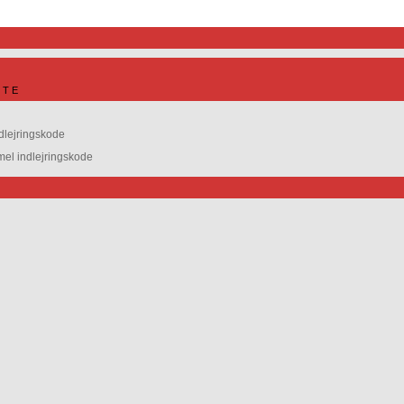
ITE
dlejringskode
l indlejringskode