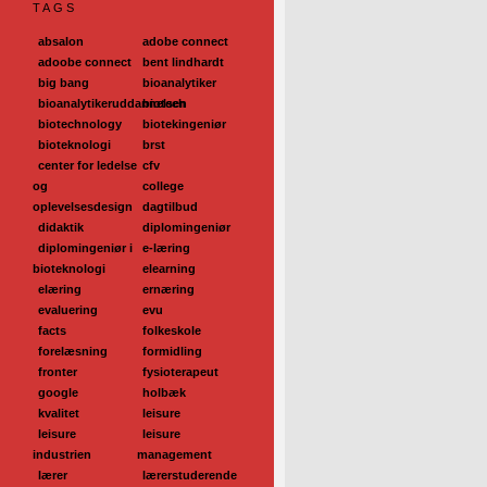
TAGS
absalon
adobe connect
adoobe connect
bent lindhardt
big bang
bioanalytiker
bioanalytikeruddannelsen
biotech
biotechnology
biotekingeniør
bioteknologi
brst
center for ledelse
cfv
og
college
oplevelsesdesign
dagtilbud
didaktik
diplomingeniør
diplomingeniør i
e-læring
bioteknologi
elearning
elæring
ernæring
evaluering
evu
facts
folkeskole
forelæsning
formidling
fronter
fysioterapeut
google
holbæk
kvalitet
leisure
leisure
leisure
industrien
management
lærer
lærerstuderende