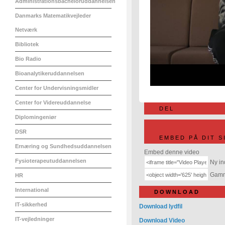
Administrationsbacheloruddannelsen
Danmarks Matematikvejleder
Netværk
Bibliotek
Bio Radio
Bioanalytikeruddannelsen
Center for Undervisningsmidler
Center for Videreuddannelse
DEL
Diplomingeniør
DSR
EMBED PÅ DIT S
Ernæring og Sundhedsuddannelsen
Embed denne video
Fysioterapeutuddannelsen
Ny in
Gamme
HR
International
DOWNLOAD
IT-sikkerhed
Download lydfil
IT-vejledninger
Download Video