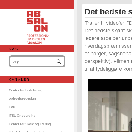
Det bedste s
Trailer til video'en 
Det bedste skøn" sk
ledere arbejder und
hverdagspræmisserne
SØG
et borger, sagsbeha
perspektiv). Filmen 
til at tydeliggøre k
KANALER
Center for Ledelse og
oplevelsesdesign
EVU
ITSL Onboarding
Center for Skole og Læring