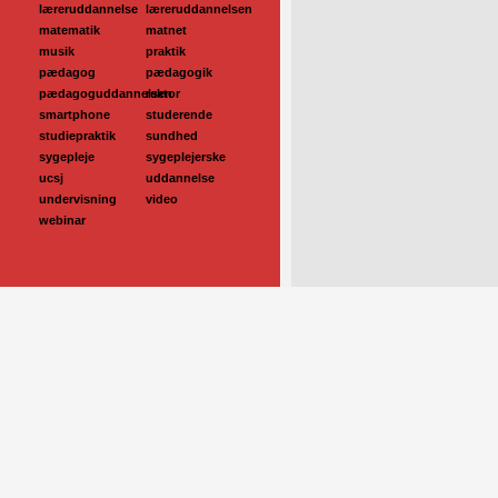
læreruddannelse
læreruddannelsen
matematik
matnet
musik
praktik
pædagog
pædagogik
pædagoguddannelsen
rektor
smartphone
studerende
studiepraktik
sundhed
sygepleje
sygeplejerske
ucsj
uddannelse
undervisning
video
webinar