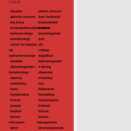
TAGS
absalon
adobe connect
adoobe connect
bent lindhardt
big bang
bioanalytiker
bioanalytikeruddannelsen
biotech
biotechnology
biotekingeniør
bioteknologi
brst
center for ledelse
cfv
og
college
oplevelsesdesign
dagtilbud
didaktik
diplomingeniør
diplomingeniør i
e-læring
bioteknologi
elearning
elæring
ernæring
evaluering
evu
facts
folkeskole
forelæsning
formidling
fronter
fysioterapeut
google
holbæk
kvalitet
leisure
leisure
leisure
industrien
management
lærer
lærerstuderende