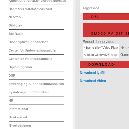
Administrationsbacheloruddannelsen
Tagget med
Danmarks Matematikvejleder
DEL
Netværk
Bibliotek
EMBED PÅ DIT S
Bio Radio
Embed denne video
Bioanalytikeruddannelsen
Ny in
Center for Undervisningsmidler
Gamme
Center for Videreuddannelse
DOWNLOAD
Diplomingeniør
Download lydfil
DSR
Download Video
Ernæring og Sundhedsuddannelsen
Fysioterapeutuddannelsen
HR
International
IT-sikkerhed
IT-vejledninger