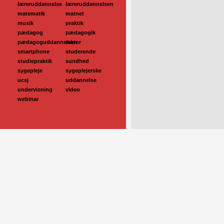
læreruddannelse
læreruddannelsen
matematik
matnet
musik
praktik
pædagog
pædagogik
pædagoguddannelsen
rektor
smartphone
studerende
studiepraktik
sundhed
sygepleje
sygeplejerske
ucsj
uddannelse
undervisning
video
webinar