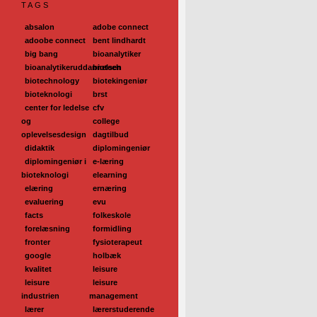
TAGS
absalon
adobe connect
adoobe connect
bent lindhardt
big bang
bioanalytiker
bioanalytikeruddannelsen
biotech
biotechnology
biotekingeniør
bioteknologi
brst
center for ledelse
cfv
og
college
oplevelsesdesign
dagtilbud
didaktik
diplomingeniør
diplomingeniør i
e-læring
bioteknologi
elearning
elæring
ernæring
evaluering
evu
facts
folkeskole
forelæsning
formidling
fronter
fysioterapeut
google
holbæk
kvalitet
leisure
leisure
leisure
industrien
management
lærer
lærerstuderende