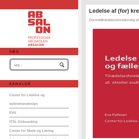
Ledelse af (for) kr
Docenttiltrædelsesforelæsning af
SØG
KANALER
Center for Ledelse og
oplevelsesdesign
EVU
ITSL Onboarding
Center for Skole og Læring