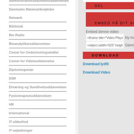
Administrationsbacheloruddannelsen
DEL
Danmarks Matematikvejleder
Netværk
EMBED PÅ DIT S
Bibliotek
Embed denne video
Bio Radio
Ny in
Bioanalytikeruddannelsen
Gamme
Center for Undervisningsmidler
DOWNLOAD
Center for Videreuddannelse
Download lydfil
Diplomingeniør
Download Video
DSR
Ernæring og Sundhedsuddannelsen
Fysioterapeutuddannelsen
HR
International
IT-sikkerhed
IT-vejledninger