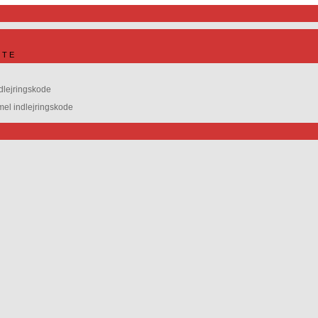
ITE
dlejringskode
l indlejringskode