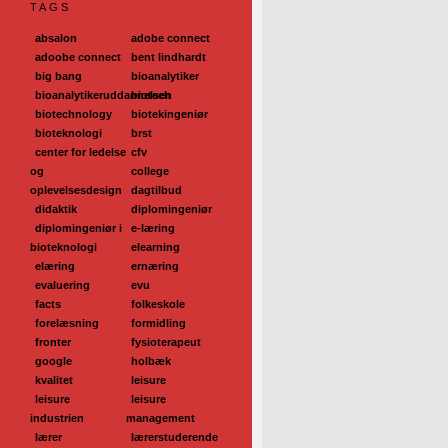
TAGS
absalon
adobe connect
adoobe connect
bent lindhardt
big bang
bioanalytiker
bioanalytikeruddannelsen
biotech
biotechnology
biotekingeniør
bioteknologi
brst
center for ledelse
cfv
og
college
oplevelsesdesign
dagtilbud
didaktik
diplomingeniør
diplomingeniør i
e-læring
bioteknologi
elearning
elæring
ernæring
evaluering
evu
facts
folkeskole
forelæsning
formidling
fronter
fysioterapeut
google
holbæk
kvalitet
leisure
leisure
leisure
industrien
management
lærer
lærerstuderende