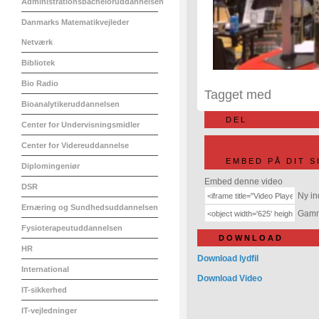
Administrationsbacheloruddannelsen
Danmarks Matematikvejleder
Netværk
Bibliotek
Bio Radio
Tagget med
Bioanalytikeruddannelsen
DEL
Center for Undervisningsmidler
Center for Videreuddannelse
EMBED PÅ DIT S
Diplomingeniør
Embed denne video
DSR
Ny in
Ernæring og Sundhedsuddannelsen
Gamme
Fysioterapeutuddannelsen
DOWNLOAD
HR
Download lydfil
International
Download Video
IT-sikkerhed
IT-vejledninger