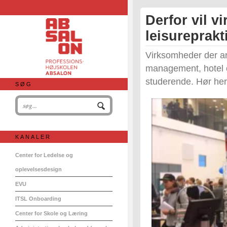
Derfor vil 
leisureprakt
Virksomheder der ar
management, hotel o
studerende. Hør her
SØG
KANALER
Center for Ledelse og
oplevelsesdesign
EVU
ITSL Onboarding
Center for Skole og Læring