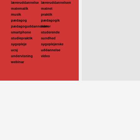
læreruddannelse
læreruddannelsen
matematik
matnet
musik
praktik
pædagog
pædagogik
pædagoguddannelsen
rektor
smartphone
studerende
studiepraktik
sundhed
sygepleje
sygeplejerske
ucsj
uddannelse
undervisning
video
webinar