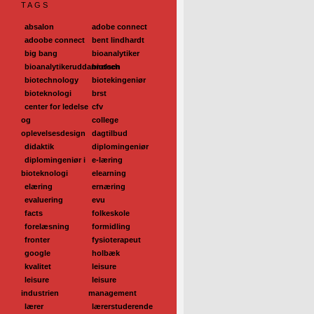
TAGS
absalon
adobe connect
adoobe connect
bent lindhardt
big bang
bioanalytiker
bioanalytikeruddannelsen
biotech
biotechnology
biotekingeniør
bioteknologi
brst
center for ledelse
cfv
og
college
oplevelsesdesign
dagtilbud
didaktik
diplomingeniør
diplomingeniør i
e-læring
bioteknologi
elearning
elæring
ernæring
evaluering
evu
facts
folkeskole
forelæsning
formidling
fronter
fysioterapeut
google
holbæk
kvalitet
leisure
leisure
leisure
industrien
management
lærer
lærerstuderende