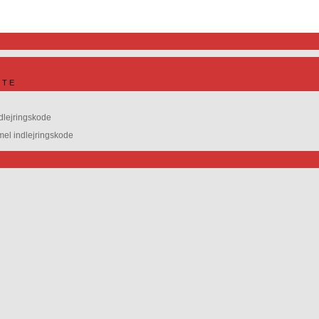
ITE
dlejringskode
l indlejringskode