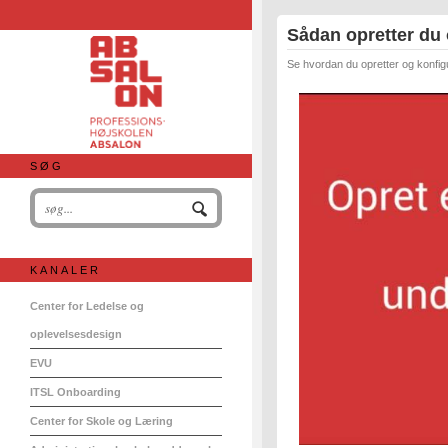
Sådan opretter du 
Se hvordan du opretter og konfig
SØG
KANALER
Center for Ledelse og
oplevelsesdesign
EVU
ITSL Onboarding
Center for Skole og Læring