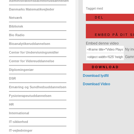
Administrationsbacheloruddannelsen
Tagget med
Danmarks Matematikvejleder
DEL
Netværk
Bibliotek
EMBED PÅ DIT S
Bio Radio
Embed denne video
Bioanalytikeruddannelsen
Ny in
Center for Undervisningsmidler
Gamme
Center for Videreuddannelse
DOWNLOAD
Diplomingeniør
Download lydfil
DSR
Download Video
Ernæring og Sundhedsuddannelsen
Fysioterapeutuddannelsen
HR
International
IT-sikkerhed
IT-vejledninger