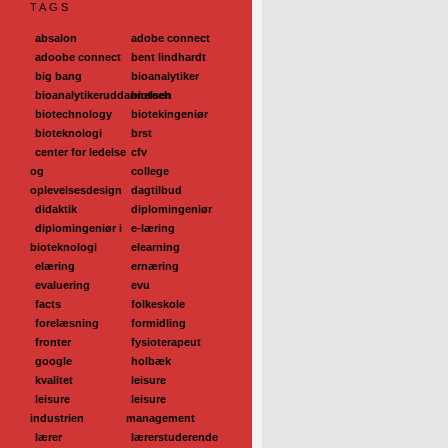
TAGS
absalon
adobe connect
adoobe connect
bent lindhardt
big bang
bioanalytiker
bioanalytikeruddannelsen
biotech
biotechnology
biotekingeniør
bioteknologi
brst
center for ledelse
cfv
og
college
oplevelsesdesign
dagtilbud
didaktik
diplomingeniør
diplomingeniør i
e-læring
bioteknologi
elearning
elæring
ernæring
evaluering
evu
facts
folkeskole
forelæsning
formidling
fronter
fysioterapeut
google
holbæk
kvalitet
leisure
leisure
leisure
industrien
management
lærer
lærerstuderende