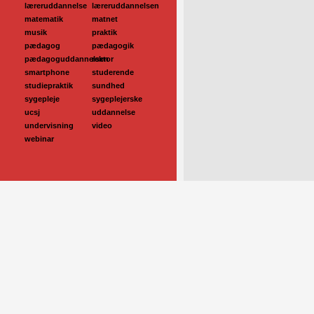
læreruddannelse
læreruddannelsen
matematik
matnet
musik
praktik
pædagog
pædagogik
pædagoguddannelsen
rektor
smartphone
studerende
studiepraktik
sundhed
sygepleje
sygeplejerske
ucsj
uddannelse
undervisning
video
webinar