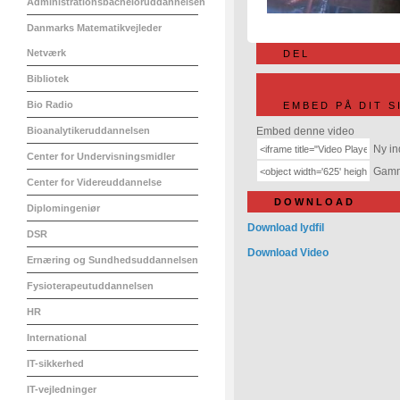
Administrationsbacheloruddannelsen
Danmarks Matematikvejleder
Netværk
DEL
Bibliotek
Bio Radio
EMBED PÅ DIT S
Bioanalytikeruddannelsen
Embed denne video
Ny in
Center for Undervisningsmidler
Gamme
Center for Videreuddannelse
DOWNLOAD
Diplomingeniør
Download lydfil
DSR
Download Video
Ernæring og Sundhedsuddannelsen
Fysioterapeutuddannelsen
HR
International
IT-sikkerhed
IT-vejledninger