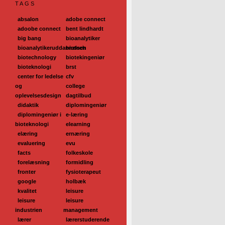
TAGS
absalon
adobe connect
adoobe connect
bent lindhardt
big bang
bioanalytiker
bioanalytikeruddannelsen
biotech
biotechnology
biotekingeniør
bioteknologi
brst
center for ledelse
cfv
og
college
oplevelsesdesign
dagtilbud
didaktik
diplomingeniør
diplomingeniør i
e-læring
bioteknologi
elearning
elæring
ernæring
evaluering
evu
facts
folkeskole
forelæsning
formidling
fronter
fysioterapeut
google
holbæk
kvalitet
leisure
leisure
leisure
industrien
management
lærer
lærerstuderende