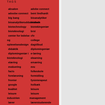
TAGS
absalon
adobe connect
adoobe connect
bent lindhardt
big bang
bioanalytiker
bioanalytikeruddannelsen
biotech
biotechnology
biotekingeniør
bioteknologi
brst
center for ledelse
cfv
og
college
oplevelsesdesign
dagtilbud
didaktik
diplomingeniør
diplomingeniør i
e-læring
bioteknologi
elearning
elæring
ernæring
evaluering
evu
facts
folkeskole
forelæsning
formidling
fronter
fysioterapeut
google
holbæk
kvalitet
leisure
leisure
leisure
industrien
management
lærer
lærerstuderende