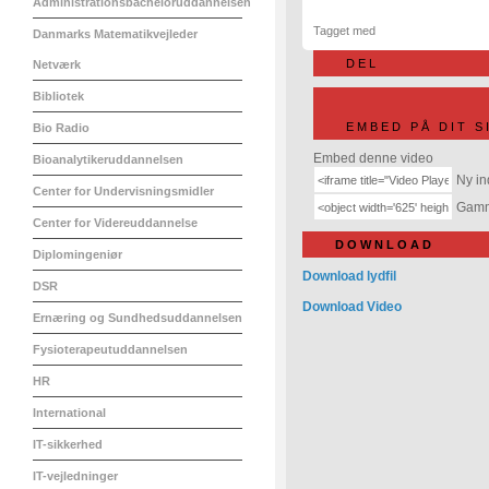
Administrationsbacheloruddannelsen
Tagget med
Danmarks Matematikvejleder
DEL
Netværk
Bibliotek
EMBED PÅ DIT S
Bio Radio
Embed denne video
Bioanalytikeruddannelsen
Ny in
Center for Undervisningsmidler
Gamme
Center for Videreuddannelse
DOWNLOAD
Diplomingeniør
Download lydfil
DSR
Download Video
Ernæring og Sundhedsuddannelsen
Fysioterapeutuddannelsen
HR
International
IT-sikkerhed
IT-vejledninger