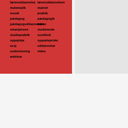
læreruddannelse
læreruddannelsen
matematik
matnet
musik
praktik
pædagog
pædagogik
pædagoguddannelsen
rektor
smartphone
studerende
studiepraktik
sundhed
sygepleje
sygeplejerske
ucsj
uddannelse
undervisning
video
webinar