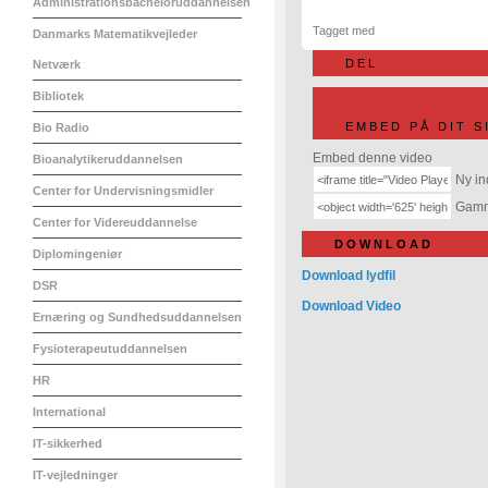
Administrationsbacheloruddannelsen
Tagget med
Danmarks Matematikvejleder
DEL
Netværk
Bibliotek
EMBED PÅ DIT S
Bio Radio
Embed denne video
Bioanalytikeruddannelsen
Ny in
Center for Undervisningsmidler
Gamme
Center for Videreuddannelse
DOWNLOAD
Diplomingeniør
Download lydfil
DSR
Download Video
Ernæring og Sundhedsuddannelsen
Fysioterapeutuddannelsen
HR
International
IT-sikkerhed
IT-vejledninger