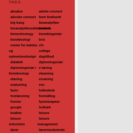
TAGS
absalon
adobe connect
adoobe connect
bent lindhardt
big bang
bioanalytiker
bioanalytikeruddannelsen
biotech
biotechnology
biotekingeniør
bioteknologi
brst
center for ledelse
cfv
og
college
oplevelsesdesign
dagtilbud
didaktik
diplomingeniør
diplomingeniør i
e-læring
bioteknologi
elearning
elæring
ernæring
evaluering
evu
facts
folkeskole
forelæsning
formidling
fronter
fysioterapeut
google
holbæk
kvalitet
leisure
leisure
leisure
industrien
management
lærer
lærerstuderende