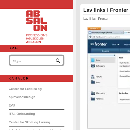
Lav links i Fronter
Lav links i Fronter
SØG
KANALER
Center for Ledelse og
oplevelsesdesign
EVU
ITSL Onboarding
Center for Skole og Læring