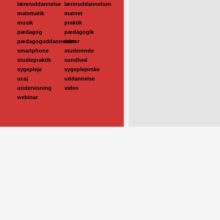
læreruddannelse
læreruddannelsen
matematik
matnet
musik
praktik
pædagog
pædagogik
pædagoguddannelsen
rektor
smartphone
studerende
studiepraktik
sundhed
sygepleje
sygeplejerske
ucsj
uddannelse
undervisning
video
webinar