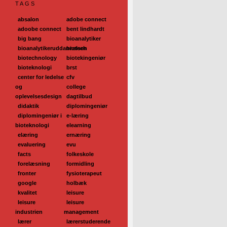
TAGS
absalon
adobe connect
adoobe connect
bent lindhardt
big bang
bioanalytiker
bioanalytikeruddannelsen
biotech
biotechnology
biotekingeniør
bioteknologi
brst
center for ledelse
cfv
og
college
oplevelsesdesign
dagtilbud
didaktik
diplomingeniør
diplomingeniør i
e-læring
bioteknologi
elearning
elæring
ernæring
evaluering
evu
facts
folkeskole
forelæsning
formidling
fronter
fysioterapeut
google
holbæk
kvalitet
leisure
leisure
leisure
industrien
management
lærer
lærerstuderende