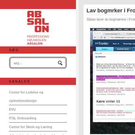
Lav bogmrker i Fr
Sådan laver du bogmærker i Fron
SØG
KANALER
Center for Ledelse og
oplevelsesdesign
EVU
ITSL Onboarding
Center for Skole og Læring