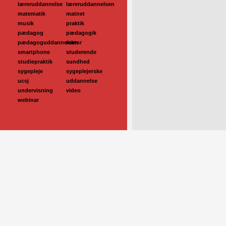
læreruddannelse
læreruddannelsen
matematik
matnet
musik
praktik
pædagog
pædagogik
pædagoguddannelsen
rektor
smartphone
studerende
studiepraktik
sundhed
sygepleje
sygeplejerske
ucsj
uddannelse
undervisning
video
webinar