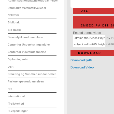
Administrationsbacheloruddannelsen
Danmarks Matematikvejleder
DEL
Netværk
Bibliotek
EMBED PÅ DIT S
Bio Radio
Embed denne video
Bioanalytikeruddannelsen
Ny in
Gamme
Center for Undervisningsmidler
Center for Videreuddannelse
DOWNLOAD
Diplomingeniør
Download lydfil
DSR
Download Video
Ernæring og Sundhedsuddannelsen
Fysioterapeutuddannelsen
HR
International
IT-sikkerhed
IT-vejledninger