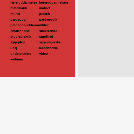
læreruddannelse
læreruddannelsen
matematik
matnet
musik
praktik
pædagog
pædagogik
pædagoguddannelsen
rektor
smartphone
studerende
studiepraktik
sundhed
sygepleje
sygeplejerske
ucsj
uddannelse
undervisning
video
webinar