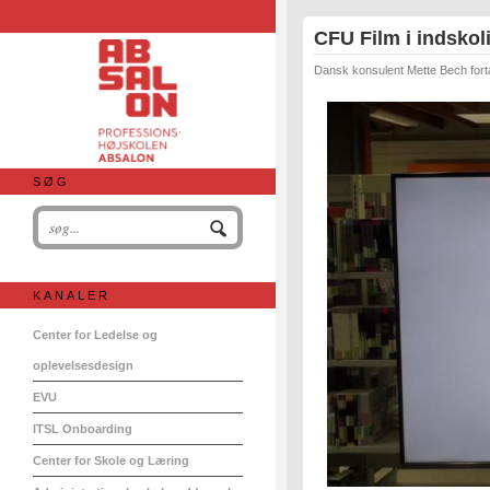
CFU Film i indskol
Dansk konsulent Mette Bech fortæ
SØG
KANALER
Center for Ledelse og
oplevelsesdesign
EVU
ITSL Onboarding
Center for Skole og Læring