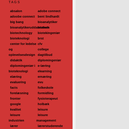
TAGS
absalon
adobe connect
adoobe connect
bent lindhardt
big bang
bioanalytiker
bioanalytikeruddannelsen
biotech
biotechnology
biotekingeniør
bioteknologi
brst
center for ledelse
cfv
og
college
oplevelsesdesign
dagtilbud
didaktik
diplomingeniør
diplomingeniør i
e-læring
bioteknologi
elearning
elæring
ernæring
evaluering
evu
facts
folkeskole
forelæsning
formidling
fronter
fysioterapeut
google
holbæk
kvalitet
leisure
leisure
leisure
industrien
management
lærer
lærerstuderende