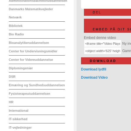
Administrationsbacheloruddannelsen
Danmarks Matematikvejleder
DEL
Netværk
Bibliotek
EMBED PÅ DIT S
Bio Radio
Embed denne video
Bioanalytikeruddannelsen
Ny in
Gamme
Center for Undervisningsmidler
Center for Videreuddannelse
DOWNLOAD
Diplomingeniør
Download lydfil
DSR
Download Video
Ernæring og Sundhedsuddannelsen
Fysioterapeutuddannelsen
HR
International
IT-sikkerhed
IT-vejledninger