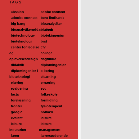
TAGS
absalon
adobe connect
adoobe connect
bent lindhardt
big bang
bioanalytiker
bioanalytikeruddannelsen
biotech
biotechnology
biotekingeniør
bioteknologi
brst
center for ledelse
cfv
og
college
oplevelsesdesign
dagtilbud
didaktik
diplomingeniør
diplomingeniør i
e-læring
bioteknologi
elearning
elæring
ernæring
evaluering
evu
facts
folkeskole
forelæsning
formidling
fronter
fysioterapeut
google
holbæk
kvalitet
leisure
leisure
leisure
industrien
management
lærer
lærerstuderende