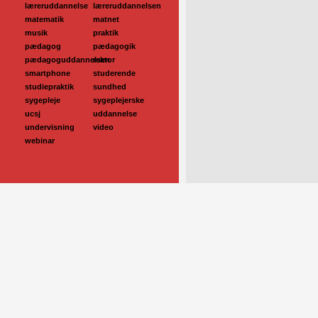
læreruddannelse
læreruddannelsen
matematik
matnet
musik
praktik
pædagog
pædagogik
pædagoguddannelsen
rektor
smartphone
studerende
studiepraktik
sundhed
sygepleje
sygeplejerske
ucsj
uddannelse
undervisning
video
webinar