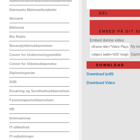
Administrationsbacheloruddannelsen
Danmarks Matematikvejleder
DEL
Netværk
Bibliotek
EMBED PÅ DIT S
Bio Radio
Embed denne video
Bioanalytikeruddannelsen
Ny in
Gamme
Center for Undervisningsmidler
Center for Videreuddannelse
DOWNLOAD
Diplomingeniør
Download lydfil
DSR
Download Video
Ernæring og Sundhedsuddannelsen
Fysioterapeutuddannelsen
HR
International
IT-sikkerhed
IT-vejledninger