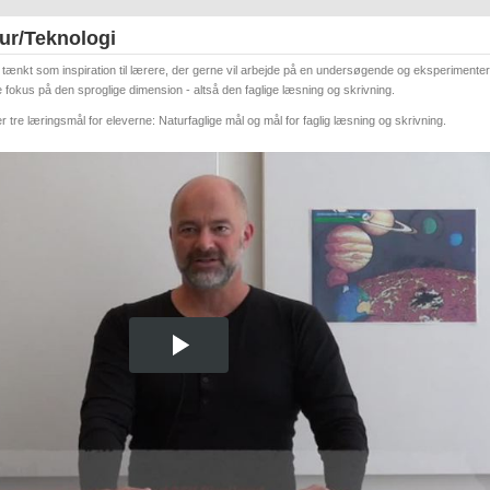
ur/Teknologi
tænkt som inspiration til lærere, der gerne vil arbejde på en undersøgende og eksperimente
fokus på den sproglige dimension - altså den faglige læsning og skrivning.
r tre læringsmål for eleverne: Naturfaglige mål og mål for faglig læsning og skrivning.