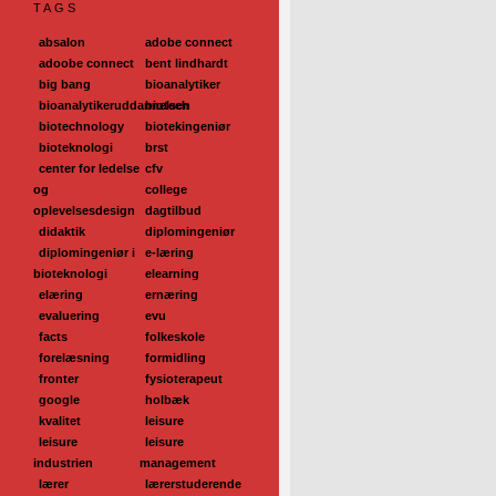
TAGS
absalon
adobe connect
adoobe connect
bent lindhardt
big bang
bioanalytiker
bioanalytikeruddannelsen
biotech
biotechnology
biotekingeniør
bioteknologi
brst
center for ledelse
cfv
og
college
oplevelsesdesign
dagtilbud
didaktik
diplomingeniør
diplomingeniør i
e-læring
bioteknologi
elearning
elæring
ernæring
evaluering
evu
facts
folkeskole
forelæsning
formidling
fronter
fysioterapeut
google
holbæk
kvalitet
leisure
leisure
leisure
industrien
management
lærer
lærerstuderende