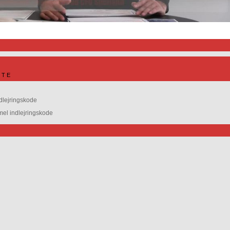
ITE
dlejringskode
l indlejringskode