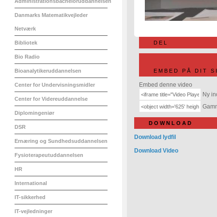
Administrationsbacheloruddannelsen
Danmarks Matematikvejleder
Netværk
Bibliotek
DEL
Bio Radio
Bioanalytikeruddannelsen
EMBED PÅ DIT S
Embed denne video
Center for Undervisningsmidler
Ny in
Center for Videreuddannelse
Gamme
Diplomingeniør
DOWNLOAD
DSR
Download lydfil
Ernæring og Sundhedsuddannelsen
Download Video
Fysioterapeutuddannelsen
HR
International
IT-sikkerhed
IT-vejledninger