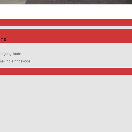
ITE
dlejringskode
l indlejringskode