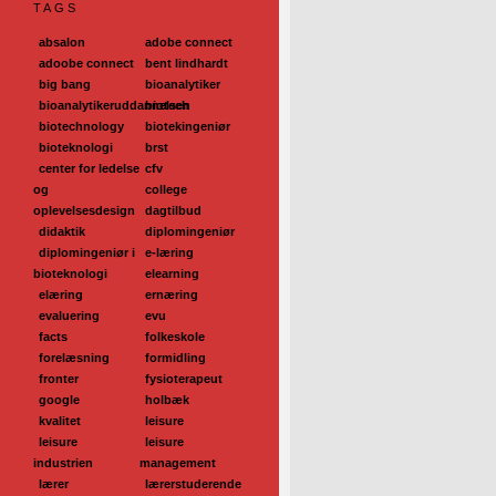
TAGS
absalon
adobe connect
adoobe connect
bent lindhardt
big bang
bioanalytiker
bioanalytikeruddannelsen
biotech
biotechnology
biotekingeniør
bioteknologi
brst
center for ledelse
cfv
og
college
oplevelsesdesign
dagtilbud
didaktik
diplomingeniør
diplomingeniør i
e-læring
bioteknologi
elearning
elæring
ernæring
evaluering
evu
facts
folkeskole
forelæsning
formidling
fronter
fysioterapeut
google
holbæk
kvalitet
leisure
leisure
leisure
industrien
management
lærer
lærerstuderende