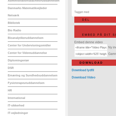
Administrationsbacheloruddannelsen
Danmarks Matematikvejleder
Tagget med
Netværk
DEL
Bibliotek
Bio Radio
EMBED PÅ DIT S
Bioanalytikeruddannelsen
Embed denne video
Center for Undervisningsmidler
Ny in
Center for Videreuddannelse
Gamme
Diplomingeniør
DOWNLOAD
DSR
Download lydfil
Ernæring og Sundhedsuddannelsen
Download Video
Fysioterapeutuddannelsen
HR
International
IT-sikkerhed
IT-vejledninger