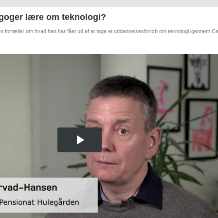
goger lære om teknologi?
rtæller om hvad han har fået ud af at tage et uddannelsesforløb om teknologi igennem Ce