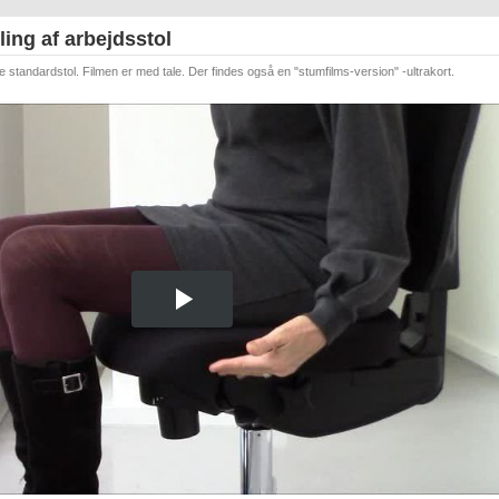
lling af arbejdsstol
 nye standardstol. Filmen er med tale. Der findes også en "stumfilms-version" -ultrakort.