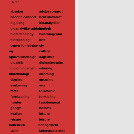
TAGS
absalon
adobe connect
adoobe connect
bent lindhardt
big bang
bioanalytiker
bioanalytikeruddannelsen
biotech
biotechnology
biotekingeniør
bioteknologi
brst
center for ledelse
cfv
og
college
oplevelsesdesign
dagtilbud
didaktik
diplomingeniør
diplomingeniør i
e-læring
bioteknologi
elearning
elæring
ernæring
evaluering
evu
facts
folkeskole
forelæsning
formidling
fronter
fysioterapeut
google
holbæk
kvalitet
leisure
leisure
leisure
industrien
management
lærer
lærerstuderende