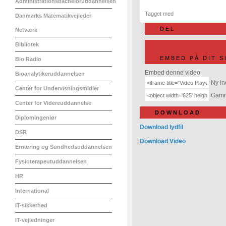
Administrationsbacheloruddannelsen
Tagget med
Danmarks Matematikvejleder
DEL
Netværk
Bibliotek
EMBED PÅ DIT S
Bio Radio
Embed denne video
Bioanalytikeruddannelsen
Ny in
Center for Undervisningsmidler
Gamme
Center for Videreuddannelse
DOWNLOAD
Diplomingeniør
Download lydfil
DSR
Download Video
Ernæring og Sundhedsuddannelsen
Fysioterapeutuddannelsen
HR
International
IT-sikkerhed
IT-vejledninger