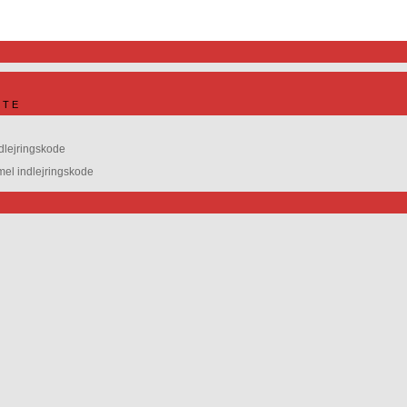
ITE
dlejringskode
l indlejringskode