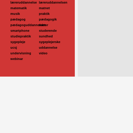
læreruddannelse
læreruddannelsen
matematik
matnet
musik
praktik
pædagog
pædagogik
pædagoguddannelsen
rektor
smartphone
studerende
studiepraktik
sundhed
sygepleje
sygeplejerske
ucsj
uddannelse
undervisning
video
webinar