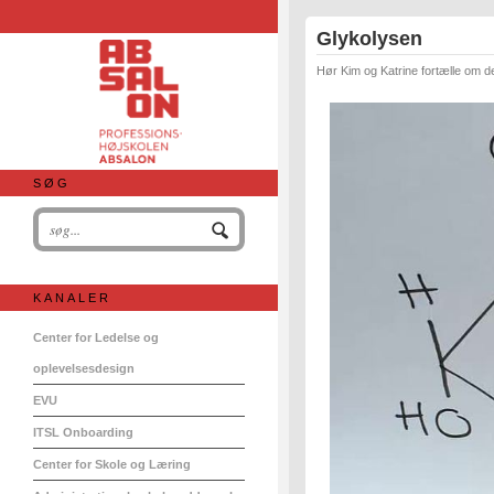
Glykolysen
Hør Kim og Katrine fortælle om de
SØG
KANALER
Center for Ledelse og
oplevelsesdesign
EVU
ITSL Onboarding
Center for Skole og Læring