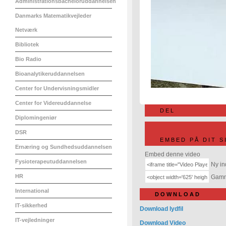
Administrationsbacheloruddannelsen
Danmarks Matematikvejleder
Netværk
Bibliotek
Bio Radio
Bioanalytikeruddannelsen
Center for Undervisningsmidler
Center for Videreuddannelse
DEL
Diplomingeniør
DSR
EMBED PÅ DIT S
Ernæring og Sundhedsuddannelsen
Embed denne video
Fysioterapeutuddannelsen
Ny in
HR
Gamme
International
DOWNLOAD
IT-sikkerhed
Download lydfil
IT-vejledninger
Download Video