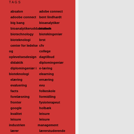
TAGS
absalon
adobe connect
adoobe connect
bent lindhardt
big bang
bioanalytiker
bioanalytikeruddannelsen
biotech
biotechnology
biotekingeniør
bioteknologi
brst
center for ledelse
cfv
og
college
oplevelsesdesign
dagtilbud
didaktik
diplomingeniør
diplomingeniør i
e-læring
bioteknologi
elearning
elæring
ernæring
evaluering
evu
facts
folkeskole
forelæsning
formidling
fronter
fysioterapeut
google
holbæk
kvalitet
leisure
leisure
leisure
industrien
management
lærer
lærerstuderende