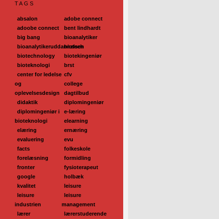
TAGS
absalon
adobe connect
adoobe connect
bent lindhardt
big bang
bioanalytiker
bioanalytikeruddannelsen
biotech
biotechnology
biotekingeniør
bioteknologi
brst
center for ledelse
cfv
og
college
oplevelsesdesign
dagtilbud
didaktik
diplomingeniør
diplomingeniør i
e-læring
bioteknologi
elearning
elæring
ernæring
evaluering
evu
facts
folkeskole
forelæsning
formidling
fronter
fysioterapeut
google
holbæk
kvalitet
leisure
leisure
leisure
industrien
management
lærer
lærerstuderende