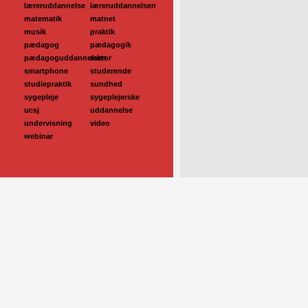
læreruddannelse
læreruddannelsen
matematik
matnet
musik
praktik
pædagog
pædagogik
pædagoguddannelsen
rektor
smartphone
studerende
studiepraktik
sundhed
sygepleje
sygeplejerske
ucsj
uddannelse
undervisning
video
webinar