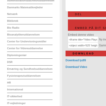
Administrationsbacheloruddannelsen
Danmarks Matematikvejleder
Netværk
DEL
Bibliotek
Bio Radio
EMBED PÅ DIT S
Bioanalytikeruddannelsen
Embed denne video
Ny in
Center for Undervisningsmidler
Gamme
Center for Videreuddannelse
DOWNLOAD
Diplomingeniør
Download lydfil
DSR
Download Video
Ernæring og Sundhedsuddannelsen
Fysioterapeutuddannelsen
HR
International
IT-sikkerhed
IT-vejledninger