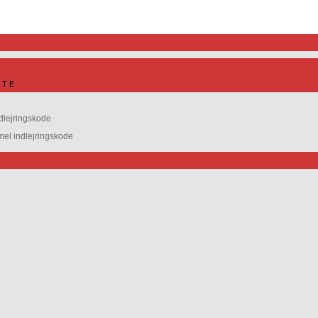
ITE
dlejringskode
l indlejringskode