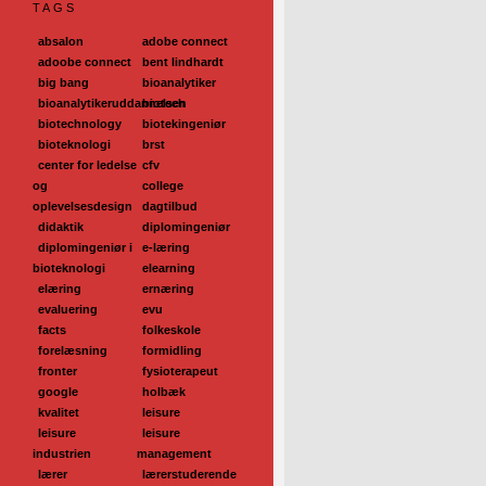
TAGS
absalon
adobe connect
adoobe connect
bent lindhardt
big bang
bioanalytiker
bioanalytikeruddannelsen
biotech
biotechnology
biotekingeniør
bioteknologi
brst
center for ledelse
cfv
og
college
oplevelsesdesign
dagtilbud
didaktik
diplomingeniør
diplomingeniør i
e-læring
bioteknologi
elearning
elæring
ernæring
evaluering
evu
facts
folkeskole
forelæsning
formidling
fronter
fysioterapeut
google
holbæk
kvalitet
leisure
leisure
leisure
industrien
management
lærer
lærerstuderende