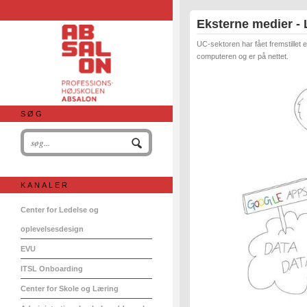
Eksterne medier - 
UC-sektoren har fået fremstillet
computeren og er på nettet.
SØG
KANALER
Center for Ledelse og
oplevelsesdesign
EVU
ITSL Onboarding
Center for Skole og Læring