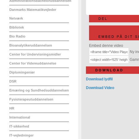
Administrationsbacheloruddannelsen
Danmarks Matematikvejleder
Netværk
DEL
Bibliotek
Bio Radio
EMBED PÅ DIT S
Bioanalytikeruddannelsen
Embed denne video
Ny in
Center for Undervisningsmidler
Gamme
Center for Videreuddannelse
DOWNLOAD
Diplomingeniør
Download lydfil
DSR
Download Video
Ernæring og Sundhedsuddannelsen
Fysioterapeutuddannelsen
HR
International
IT-sikkerhed
IT-vejledninger